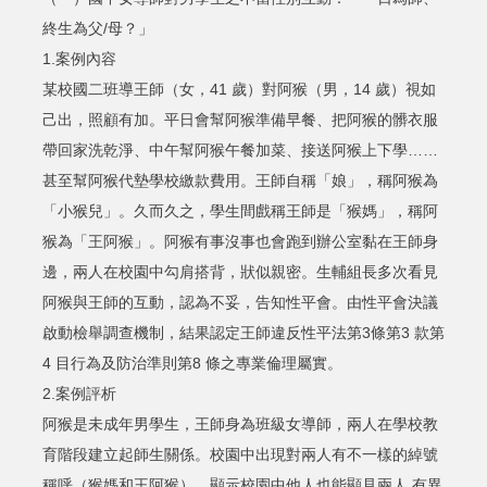
終生為父/母？」
1.案例內容
某校國二班導王師（女，41 歲）對阿猴（男，14 歲）視如
己出，照顧有加。平日會幫阿猴準備早餐、把阿猴的髒衣服
帶回家洗乾淨、中午幫阿猴午餐加菜、接送阿猴上下學……
甚至幫阿猴代墊學校繳款費用。王師自稱「娘」，稱阿猴為
「小猴兒」。久而久之，學生間戲稱王師是「猴媽」，稱阿
猴為「王阿猴」。阿猴有事沒事也會跑到辦公室黏在王師身
邊，兩人在校園中勾肩搭背，狀似親密。生輔組長多次看見
阿猴與王師的互動，認為不妥，告知性平會。由性平會決議
啟動檢舉調查機制，結果認定王師違反性平法第3條第3 款第
4 目行為及防治準則第8 條之專業倫理屬實。
2.案例評析
阿猴是未成年男學生，王師身為班級女導師，兩人在學校教
育階段建立起師生關係。校園中出現對兩人有不一樣的綽號
稱呼（猴媽和王阿猴），顯示校園中他人也能顯見兩人 有異