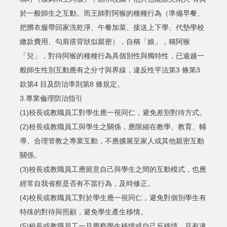
於一般師生之互動。而王師對阿猴的種種行為（準備早餐、
把髒衣服帶回家洗乾淨、午餐加菜、接送上下學、代墊學校
繳款費用、勾肩搭背狀似親密），自稱「娘」，稱阿猴
「兒」，對待阿猴的種種行為具個別性與獨特性，已逾越一
般師生性別互動應有之分寸與界線，違反性平法第3 條第3
款第4 目及防治準則第8 條規定。
3.專業倫理防治指引
(1)校長或教職員工對學生應一視同仁，避免差別對待方式。
(2)校長或教職員工與學生之關係，應限縮在教學、教育、輔
導、合理管教之專業互動，不應擴展至家人或其他親密互動
關係。
(3)校長或教職員工應留意自己與學生之間的互動模式，也應
經常自我省察是否有不當行為，及時修正。
(4)校長或教職員工對於學生應一視同仁，避免對個別學生有
特殊的對待與照顧，避免學生產生移情。
(5)校長或教職員工一旦覺察學生移情或自己反移情，且有違