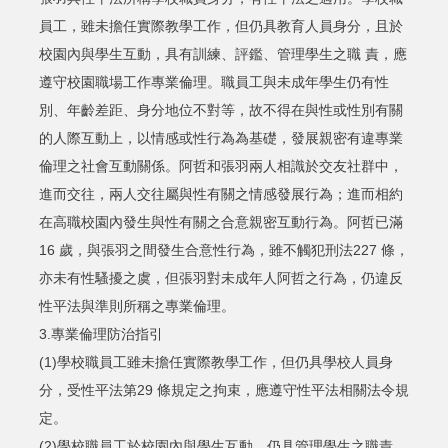
員工，雖未擔任實際教學工作，但仍具教育人員身分，且於
校園內與學生互動，具有訓練、評鑑、管理學生之職 責，應
遵守校園職場工作專業倫理。職員工與未成年學生仍有性
別、年齡差距、身分地位不對等，故不得在與性或性別有關
的人際互動上，以情感或性行為為基礎，發展親密有違專業
倫理之社會互動關係。阿哲和張羽兩人相識於交友社群中，
進而交往，兩人交往屬與性有關之情感發展行為；進而相約
在高職校園內發生與性有關之合意親密互動行為。阿哲已滿
16 歲，與張羽之間發生合意性行為，雖不觸犯刑法227 條，
亦未有性騷擾之虞，但張羽對未成年人阿哲之行為，仍違反
性平法與準則所稱之專業倫理。
3.專業倫理防治指引
(1)學校職員工雖未擔任實際教學工作，但仍具學校人員身
分，受性平法第29 條規定之拘束，應遵守性平法相關法令規
定。
(2)學校職員工於校園內與學生互動，仍具管理學生之職責，