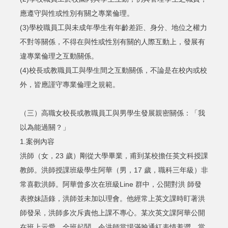
應遵守與性或性別有關之專業倫理。
(3)學校職員工與未成年學生有年齡差距、身分、地位之權力
不對等關係，不得在與性或性別有關的人際互動上，發展有
違專業倫理之互動關係。
(4)校長或教職員工與學生間之互動關係，不論是在校內或校
外，皆應謹守專業倫理之規範。
（三）高職女校長或教職員工與男學生發展親密關係：「我
以為能過關？」
1.案例內容
洪師（女，23 歲）剛從大學畢業，甫到某校擔任英文科授課
教師。洪師授課班級學生阿華（男，17 歲，職科三年級）非
常喜歡洪師。阿華曾多次在班級Line 群中，公開對洪 師發
表撩妹語錄，洪師並未加以理會。他經常上英文課時盯著洪
師發呆，洪師多次斥責他上課不專心。某次英文課阿華公開
在班上示愛，全班起鬨，令洪師當場滿臉通紅表情羞澀。當