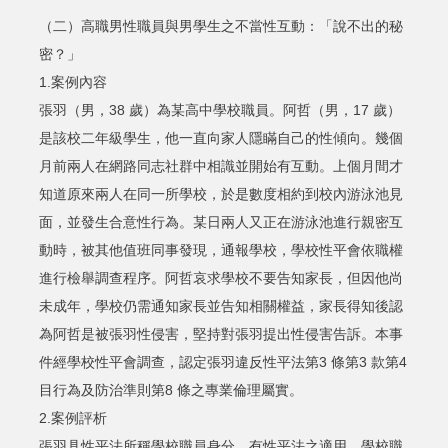
（二）高職男性職員與男學生之不當性互動：「說不出的秘
密？」
1.案例內容
張羽（男，38 歲）為某高中學校職員。阿哲（男，17 歲）
是該校二年級學生，他一直向家人隱瞞自己的性傾向。幾個
月前兩人在網路同志社群中相識並開始有互動。上個月間才
知道原來兩人在同一所學校，於是數度相約到校內游泳池見
面，並發生合意性行為。某日兩人又正在游泳池進行親密互
動時，被其他值班同事發現，通報學校，學校性平會依職權
進行檢舉調查程序。阿哲哀求學校不要告知家長，但因他尚
未成年，學校仍需通知家長並告知相關權益，家長得知後認
為阿哲是被張羽性侵害，堅持對張羽提出性侵害告訴。本事
件經學校性平會調查，認定張羽違反性平法第3 條第3 款第4
目行為及防治準則第8 條之專業倫理屬實。
2.案例評析
張羽具性平法所稱學校職員身分，有性平法之適用。學校職