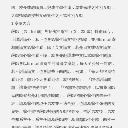
四、校長或教職員工與成年學生違反專業倫理之性別互動：
大學指導教授對女研究生之不當性別互動
1.案例內容
嚴師（男，58 歲）對研究生翁生（女，23 歲）特別關心，
上課討論外，私下也會給翁生論文特別指導，並用E-mail 寄
相關論文給翁生看，除了英文論文，若是日文或德文論文，
嚴師擔心翁生看不懂，就會先翻譯成中文以幫助翁生閱讀。
嚴師會以E-mail 跟翁生討論論文議題，每天至少發一封信，
若不討論論文，也會說些正向的話，例如：「每天都很期待
看到你，想到今天會看到你，就很興奮」、「跟你討論問
題，讓我覺得變年輕了」、「很想跟你散散步，以前我追師
母的時候都是利用散步時間」。嚴師很關心翁生的未來生
涯，認為翁生的現任男友並不適合她，也認為翁生像他的女
兒等。翁生覺得嚴師對她的互動很奇怪，告訴男友後，男友
告知系主任，系主任認為嚴師的行為逾越師生分際，向性平
會提出檢舉，調查後認定嚴師有違性平法第3 條第3 款第4