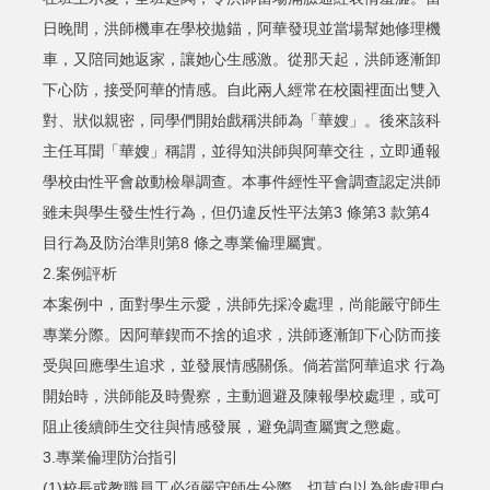
日晚間，洪師機車在學校拋錨，阿華發現並當場幫她修理機
車，又陪同她返家，讓她心生感激。從那天起，洪師逐漸卸
下心防，接受阿華的情感。自此兩人經常在校園裡面出雙入
對、狀似親密，同學們開始戲稱洪師為「華嫂」。後來該科
主任耳聞「華嫂」稱謂，並得知洪師與阿華交往，立即通報
學校由性平會啟動檢舉調查。本事件經性平會調查認定洪師
雖未與學生發生性行為，但仍違反性平法第3 條第3 款第4
目行為及防治準則第8 條之專業倫理屬實。
2.案例評析
本案例中，面對學生示愛，洪師先採冷處理，尚能嚴守師生
專業分際。因阿華鍥而不捨的追求，洪師逐漸卸下心防而接
受與回應學生追求，並發展情感關係。倘若當阿華追求 行為
開始時，洪師能及時覺察，主動迴避及陳報學校處理，或可
阻止後續師生交往與情感發展，避免調查屬實之懲處。
3.專業倫理防治指引
(1)校長或教職員工必須嚴守師生分際，切莫自以為能處理自