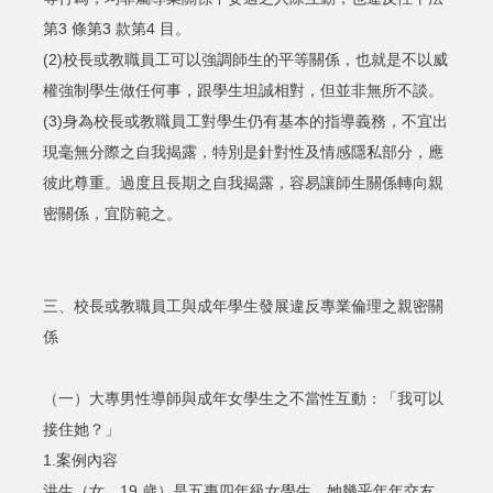
第3 條第3 款第4 目。
(2)校長或教職員工可以強調師生的平等關係，也就是不以威
權強制學生做任何事，跟學生坦誠相對，但並非無所不談。
(3)身為校長或教職員工對學生仍有基本的指導義務，不宜出
現毫無分際之自我揭露，特別是針對性及情感隱私部分，應
彼此尊重。過度且長期之自我揭露，容易讓師生關係轉向親
密關係，宜防範之。
三、校長或教職員工與成年學生發展違反專業倫理之親密關
係
（一）大專男性導師與成年女學生之不當性互動：「我可以
接住她？」
1.案例內容
洪生（女，19 歲）是五專四年級女學生，她幾乎年年交友、