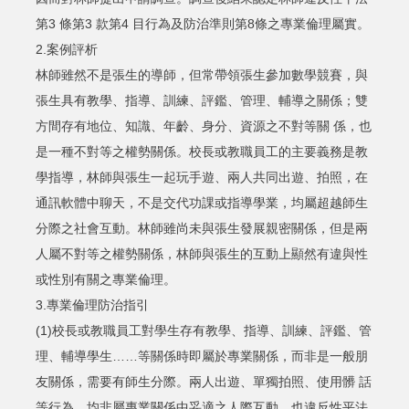
第3 條第3 款第4 目行為及防治準則第8條之專業倫理屬實。
2.案例評析
林師雖然不是張生的導師，但常帶領張生參加數學競賽，與
張生具有教學、指導、訓練、評鑑、管理、輔導之關係；雙
方間存有地位、知識、年齡、身分、資源之不對等關 係，也
是一種不對等之權勢關係。校長或教職員工的主要義務是教
學指導，林師與張生一起玩手遊、兩人共同出遊、拍照，在
通訊軟體中聊天，不是交代功課或指導學業，均屬超越師生
分際之社會互動。林師雖尚未與張生發展親密關係，但是兩
人屬不對等之權勢關係，林師與張生的互動上顯然有違與性
或性別有關之專業倫理。
3.專業倫理防治指引
(1)校長或教職員工對學生存有教學、指導、訓練、評鑑、管
理、輔導學生……等關係時即屬於專業關係，而非是一般朋
友關係，需要有師生分際。兩人出遊、單獨拍照、使用髒 話
等行為，均非屬專業關係中妥適之人際互動，也違反性平法