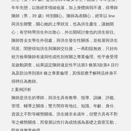
年年失戀，以致經常情緒低落，加上身體病弱不適，得導師
陳師（男，39 歲）特別關心。陳師為表關心，經常以 line
與洪生聯繫，關心她的上學狀況，也為洪生慶生，讓她開
心；有空時帶洪生外出散心，外出開研討會也約洪生前往。
陳師曾去女學生外宿處，與洪生發生性關係，並租屋與洪生
同居。閨密得知洪生與陳師交往後，一再勸阻無效，只好向
校方檢舉陳師有違與性或性別有關之專業倫理。性平會受理
並啟動調查，結果認定陳師違反性平法第3 條第3款第4 目行
為及防治準則第8 條之專業倫理，其情節應予解聘且終身不
得聘任為教師。
2.案例評析
陳師是洪生的導師，與洪生具有教學、指導、訓練、評鑑、
管理、輔導之關係；雙方間存有地位、知識、年齡、身分、
資源之不對等權勢關係。洪生雖非未成年，但雙方具有不對
等之權勢關係，而發展以性行為或情感為基礎之親密互動，
即有違專業倫理。