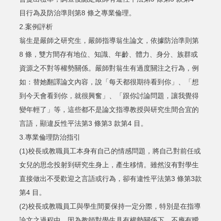
目行為及防治準則第8 條之專業倫理。
2.案例評析
翁生是嚴師之研究生，嚴師指導翁生論文，依據防治準則第
8 條，雙方間存有地位、知識、年齡、體力、身分、族群或
資源之不對等權勢關係。嚴師對翁生有過度關注之行為，例
如：替她翻譯論文內容，說「每天都很期待看到你」、「想
到今天會看到你，就很興奮」、「跟你討論問題，讓我覺得
變年輕了」等，這些都不是論文指導教授與研究生間合宜的
言語，顯違反性平法第3 條第3 款第4 目。
3.專業倫理防治指引
(1)校長或教職員工本身有自己的情感問題，將自己對前任或
女兒的思念投射到研究生身上，產生移情。雖然沒有對學生
直接做出不受歡迎之言語或行為，卻有違性平法第3 條第3款
第4 目。
(2)校長或教職員工與學生間要保持一定分際，特別是在指導
論文之過程中，因為教師對學生具有權勢關係下，不應有曖