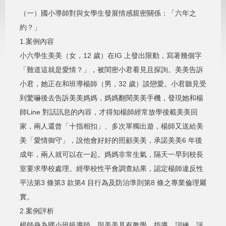
（一）國小導師對與女學生發展情感親密關係：「六年之
約？」
1.案例內容
小六學生美美（女，12 歲）在IG 上發出限動，寫著幾個字
「難道這就是愛情？」，被閨密小君看見且探詢。美美告訴
小君，她正在和班導楊師（男，32 歲）談戀愛。小君聽見受
到驚嚇後去告訴美美媽媽，媽媽翻閱美美手機，發現她和楊
師Line 對話訊息的內容，才得知楊師經常放學後載美美回
家，兩人還曾「十指相扣」、多次單獨出遊，楊師又送給美
美「愛情御守」，說他會好好的照顧美美，承諾美美6 年後
成年，兩人就可以在一起。媽媽非常生氣，隔天一早到校長
室要求學校處理。經學校性平會調查結果，認定楊師違反性
平法第3 條第3 款第4 目行為及防治準則第8 條之專業倫理屬
實。
2.案例評析
楊師身為國小班級導師，與美美具有教學、指導、訓練、評