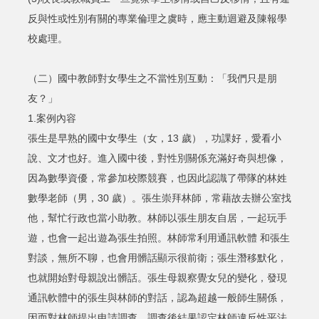
反與性或性別有關的專業倫理之虞時，應主動迴避及陳報學
校處理。
（二）國中教師對女學生之不當性別互動：「我們只是朋
友？」
1.案例內容
張生是早熟的國中女學生（女，13 歲），功課好，愛看小
說、文才也好。進入國中後，對性別關係充滿好奇與想像，
因為數學資優，常參加校際競賽，也因此認識了帶隊的林姓
數學老師（男，30 歲）。張生崇拜林師，常藉故去辦公室找
他，幫忙行政也當小助教。林師以張生朋友自居，一起玩手
遊，也會一起出遊為張生拍照。林師常利用通訊軟體 和張生
對談，無所不聊，也會用髒話顯示很前衛；張生潛移默化，
也就開始對母親說出髒話。張生母親察覺女兒的變化，發現
通訊軟體中的張生與林師的對話，認為超越一般師生關係，
因而對林師提出申請調查。調查後結果認定林師違反性平法