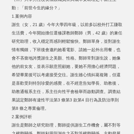
動：「前世今生的緣分？」
1.案例內容
謝生（女，21 歲）今年大學四年級，以前多以校外打工賺取
生活費，今年開始擔任選修課教師鄭師（男，42 歲）的兼任
研究助理，收入穩定而感到輕鬆愉快。鄭師單身，並對謝生
情有獨鍾，下班後會邀約她看電影、請她一起外出用餐，也
會不吝嗇地誇獎謝生之美顏、性格。鄭師常對謝生說，她像
他的前女友，並表示願意照顧她，要她不用擔心經濟問題，
希望畢業後可以考慮接受交往。謝生雖心情糾葛複雜，但還
是喜歡受到特別珍愛的感覺，在不經意告知學長、助教後，
助教通報系主任，系主任向性平會檢舉而啟動調查。調查結
果認定鄭師有違性平法第3 條第3 款第4 目行為及防治準則
第8 條之專業倫理。
2.案例評析
謝生是鄭師之研究助理，鄭師提供謝生工作機會，屬不對等
之權勢關係。鄭師利用與謝生之不對等權勢關係，主動發展