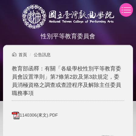
跳
到
主
要
內
性別平等教育委員會
容
區
首頁
公告訊息
教育部函釋：有關「各級學校性別平等教育委
員會設置準則」第7條第2款及第3款規定，委
員消極資格之調查或查證程序及解除主任委員
職務事項
1140306(來文).PDF