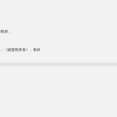
練教材」
戲：《鍵盤戰青春》」教材